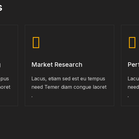
s
g
Market Research
Per
mpus
Lacus, etiam sed est eu tempus
Lacu
oret
need Temer diam congue laoret
need
.
.